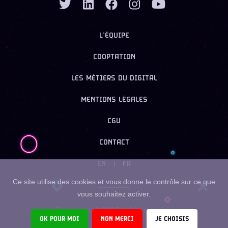
L’ÉQUIPE
COOPTATION
LES MÉTIERS DU DIGITAL
MENTIONS LÉGALES
CGU
CONTACT
EN
|
FR
Ce site utilise des cookies et vous donne le contrôle sur ce que
vous souhaitez activer.
Copyright ©
2026
- Urban Linker
OK POUR MOI
NON MERCI
JE CHOISIS