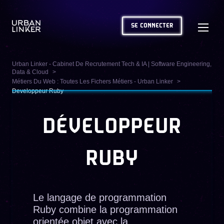
SE CONNECTER
Urban Linker - Cabinet De Recrutement Tech & IA | Software Engineering,
Data & Cloud
Métiers Du Web : Toutes Les Fichers Métiers - Urban Linker
Developpeur Ruby
DÉVELOPPEUR
RUBY
Le langage de programmation
Ruby combine la programmation
orientée objet avec la