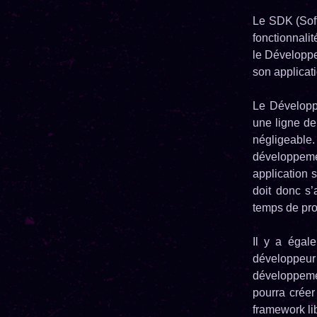
Le SDK (Soft
fonctionnalit
le Développe
son applicat
Le Développe
une ligne de
négligeab
développeme
application s
doit donc s’
temps de pr
Il y a égal
développeu
développeme
pourra créer
framework l