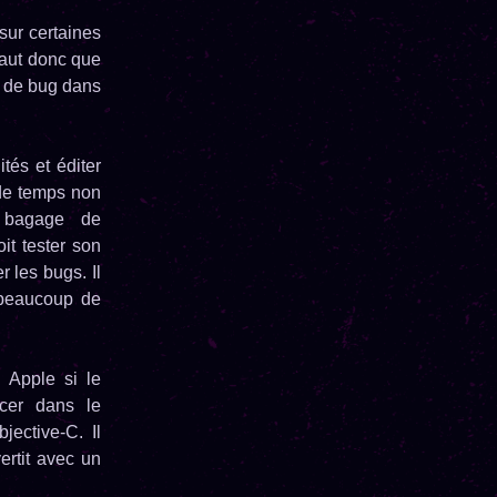
sur certaines
 faut donc que
s de bug dans
tés et éditer
 de temps non
 bagage de
doit tester son
r les bugs. Il
 (beaucoup de
 Apple si le
cer dans le
ective-C. Il
ertit avec un