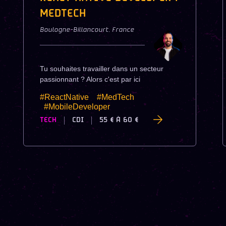
MEDTECH
Boulogne-Billancourt
,
France
Tu souhaites travailler dans un secteur
passionnant ? Alors c'est par ici
#ReactNative
#MedTech
#MobileDeveloper
TECH
CDI
55 €
À
60 €