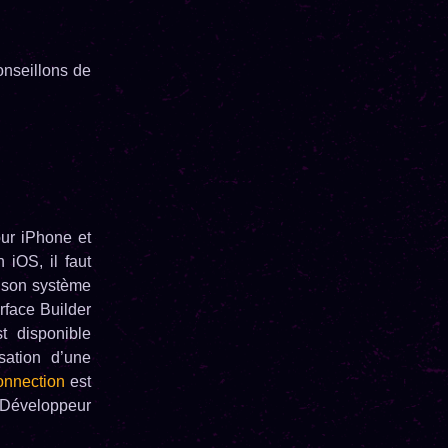
onseillons de
ur iPhone et
 iOS, il faut
e son système
rface Builder
t disponible
sation d’une
onnection
est
t Développeur