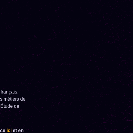
français,
s métiers de
 Étude de
nce
ici
et en