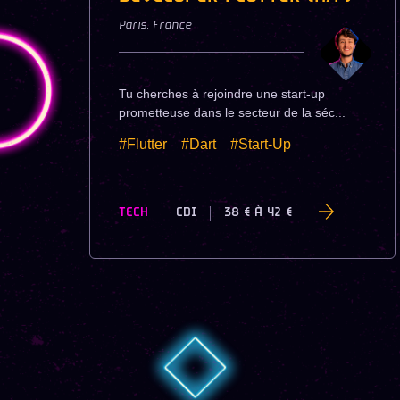
Paris
,
France
Tu cherches à rejoindre une start-up
prometteuse dans le secteur de la séc...
#Flutter
#Dart
#Start-Up
TECH
CDI
38 €
À
42 €