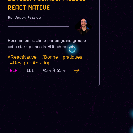
REACT NATIVE
Bordeaux
,
France
Récemment racheté par un grand groupe,
cette startup dans la HRtech recrut...
#ReactNative
#Bonne
pratiques
#Design
#Startup
TECH
CDI
45 €
À
55 €