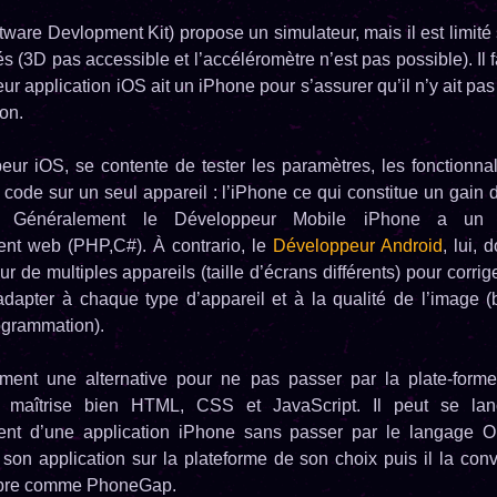
ware Devlopment Kit) propose un simulateur, mais il est limité 
és (3D pas accessible et l’accéléromètre n’est pas possible). Il
ur application iOS ait un iPhone pour s’assurer qu’il n’y ait pa
ion.
ur iOS, se contente de tester les paramètres, les fonctionnali
 code sur un seul appareil : l’iPhone ce qui constitue un gain
le. Généralement le Développeur Mobile iPhone a un
nt web (PHP,C#). À contrario, le
Développeur Android
, lui, 
ur de multiples appareils (taille d’écrans différents) pour corrige
adapter à chaque type d’appareil et à la qualité de l’image
ogrammation).
ement une alternative pour ne pas passer par la plate-forme
r maîtrise bien HTML, CSS et JavaScript. Il peut se lan
nt d’une application iPhone sans passer par le langage Obj
 son application sur la plateforme de son choix puis il la conv
ibre comme PhoneGap.