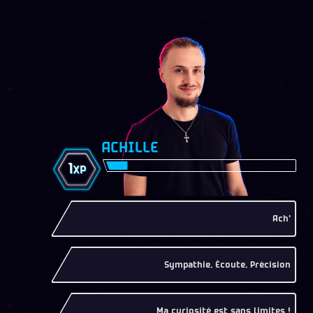
ACHILLE
1
XP
Ach'
Sympathie, Écoute, Précision
Ma curiosité est sans limites !