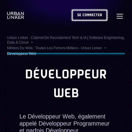
SE CONNECTER
Urban Linker - Cabinet De Recrutement Tech & IA | Software Engineering,
Data & Cloud
Métiers Du Web : Toutes Les Fichers Métiers - Urban Linker
Developpeur Web
DÉVELOPPEUR
WEB
Le Développeur Web, également
appelé Développeur Programmeur
et parfois Développeur