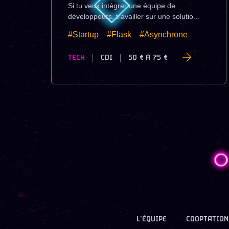
Si tu veux intégrer une équipe de
développeurs, travailler sur une solutio...
#Startup
#Flask
#Asynchrone
TECH
CDI
50 €
À
75 €
L’ÉQUIPE
COOPTATION