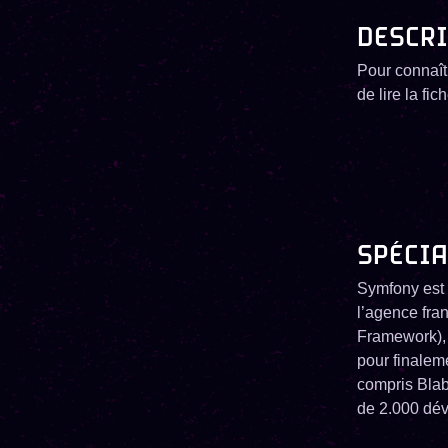
DESCRI
Pour connaît
de lire la fi
SPÉCI
Symfony est 
l’agence fra
Framework), 
pour finaleme
compris Blab
de 2.000 dév