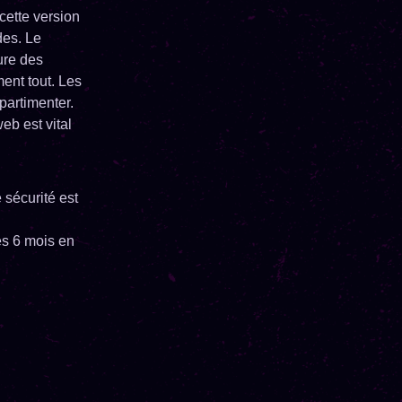
cette version
des. Le
ure des
ent tout. Les
mpartimenter.
eb est vital
 sécurité est
es 6 mois en