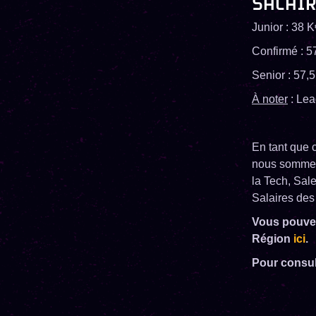
SALAI
Junior : 38 
Confirmé : 5
Senior : 57,5
À noter
: Lea
En tant que 
nous sommes 
la Tech, Sa
Salaires des
Vous pouvez
Région
ici
.
Pour consul