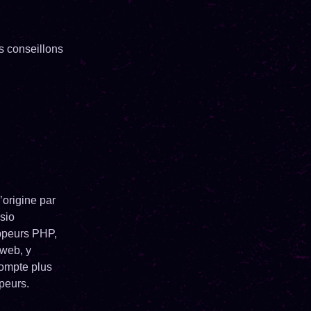
s conseillons
’origine par
sio
ppeurs PHP,
 web, y
compte plus
peurs.