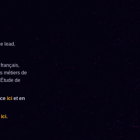
de lead.
français,
s métiers de
 Étude de
nce
ici
et en
r
ici
.