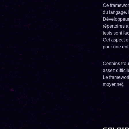
Ce framework 
du langage. I
Développeur 
répertoires 
tests sont fa
Cet aspect es
pour une ent
Certains tro
assez difficil
Le framework 
moyenne).