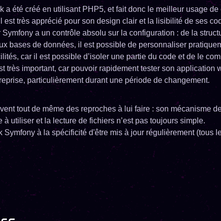
a été créé en utilisant PHP5, et fait donc le meilleur usage de 
l est très apprécié pour son design clair et la lisibilité de ses co
Symfony a un contrôle absolu sur la configuration : de la struct
aux bases de données, il est possible de personnaliser pratiquem
cilités, car il est possible d’isoler une partie du code et de le co
t très important, car pouvoir rapidement tester son application w
reprise, particulièrement durant une période de changement.
uvent tout de même des reproches à lui faire : son mécanisme de
e à utiliser et la lecture de fichiers n’est pas toujours simple.
Symfony à la spécificité d'être mis à jour régulièrement (tous l