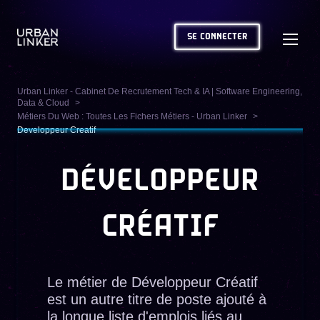
SE CONNECTER
Urban Linker - Cabinet De Recrutement Tech & IA | Software Engineering,
Data & Cloud
Métiers Du Web : Toutes Les Fichers Métiers - Urban Linker
Developpeur Creatif
DÉVELOPPEUR
CRÉATIF
Le métier de Développeur Créatif
est un autre titre de poste ajouté à
la longue liste d'emplois liés au