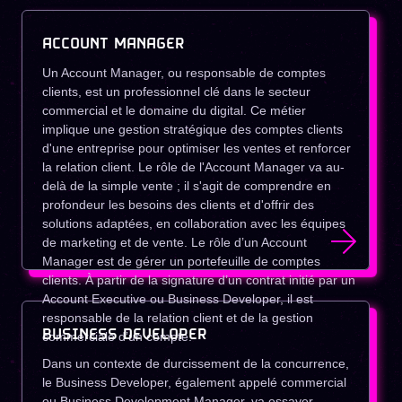
ACCOUNT MANAGER
Un Account Manager, ou responsable de comptes
clients, est un professionnel clé dans le secteur
commercial et le domaine du digital. Ce métier
implique une gestion stratégique des comptes clients
d'une entreprise pour optimiser les ventes et renforcer
la relation client. Le rôle de l'Account Manager va au-
delà de la simple vente ; il s'agit de comprendre en
profondeur les besoins des clients et d'offrir des
solutions adaptées, en collaboration avec les équipes
de marketing et de vente. Le rôle d’un Account
Manager est de gérer un portefeuille de comptes
clients. À partir de la signature d’un contrat initié par un
Account Executive ou Business Developer, il est
responsable de la relation client et de la gestion
BUSINESS DEVELOPER
commerciale d’un compte.
Dans un contexte de durcissement de la concurrence,
le Business Developer, également appelé commercial
ou Business Development Manager, va essayer