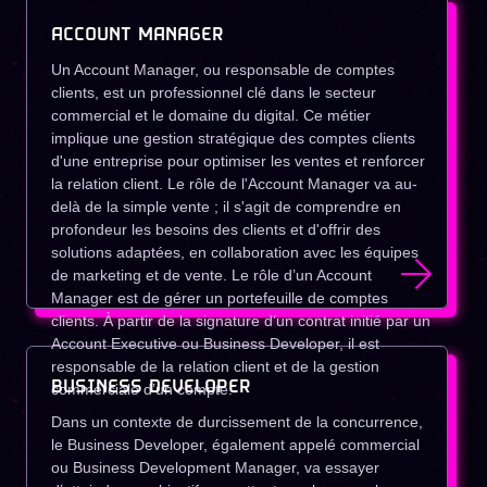
ACCOUNT MANAGER
Un Account Manager, ou responsable de comptes
clients, est un professionnel clé dans le secteur
commercial et le domaine du digital. Ce métier
implique une gestion stratégique des comptes clients
d'une entreprise pour optimiser les ventes et renforcer
la relation client. Le rôle de l'Account Manager va au-
delà de la simple vente ; il s'agit de comprendre en
profondeur les besoins des clients et d'offrir des
solutions adaptées, en collaboration avec les équipes
de marketing et de vente. Le rôle d’un Account
Manager est de gérer un portefeuille de comptes
clients. À partir de la signature d’un contrat initié par un
Account Executive ou Business Developer, il est
responsable de la relation client et de la gestion
BUSINESS DEVELOPER
commerciale d’un compte.
Dans un contexte de durcissement de la concurrence,
le Business Developer, également appelé commercial
ou Business Development Manager, va essayer