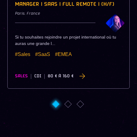
MANAGER | SAAS | FULL REMOTE | (H/F)
Paris
,
France
Si tu souhaites rejoindre un projet international où tu
auras une grande l...
#Sales
#SaaS
#EMEA
SALES
CDI
80 €
À
160 €