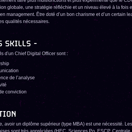
cilement faire plus multifonctions et plus expérimenté que le CDO 
ion globale, une stratégie réfléchie et un niveau élevé à la fois e
 en management. Être doté d’un bon charisme et d’un certain le
s qualités nécessaires.
S SKILLS -
ls d'un Chief Digital Officer sont :
ship
nication
ence de l’analyse
vité
de conviction
TION
e, avoir un diplôme supérieur (type MBA) est une nécessité. Le
aises sont très appréciées (HEC, Sciences Po, ESCP, Centrale