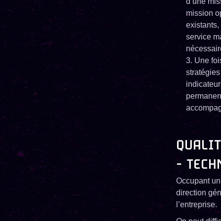
d’une miss
mission op
existants,
service m
nécessair
Une foi
stratégies
indicateu
permanent
accompag
QUALIT
- TECH
Occupant un 
direction gén
l’entreprise.