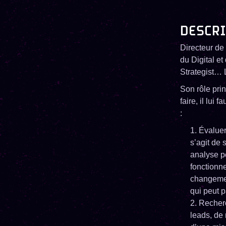
DESCRI
Directeur de 
du Digital e
Strategist… 
Son rôle prin
faire, il lui
:
Évaluer
s’agit de 
analyse pe
fonctionn
changemen
qui peut p
Recherc
leads, de