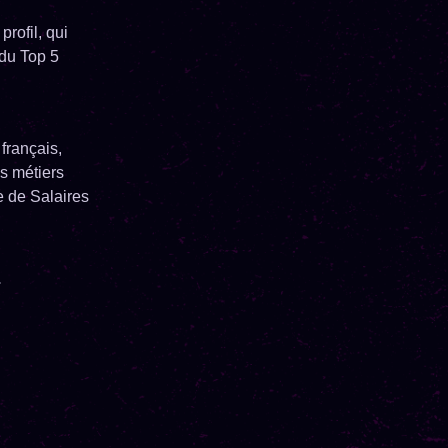
rofil, qui
 du Top 5
français,
s métiers
 de Salaires
.