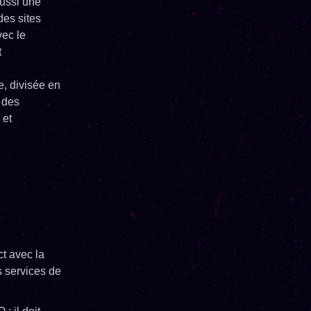
aussi une
des sites
vec le
t
e, divisée en
t des
 et
t avec la
s services de