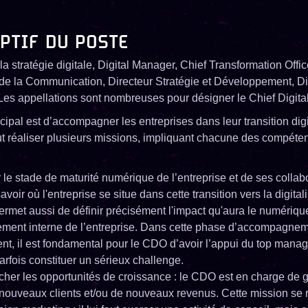
PTIF DU POSTE
la stratégie digitale, Digital Manager, Chief Transformation Offic
t de la Communication, Directeur Stratégie et Développement, Di
Les appellations sont nombreuses pour désigner le Chief Digital 
cipal est d’accompagner les entreprises dans leur transition dig
 faut réaliser plusieurs missions, impliquant chacune des compét
 le stade de maturité numérique de l’entreprise et de ses collabor
savoir où l'entreprise se situe dans cette transition vers la digital
rmet aussi de définir précisément l'impact qu'aura le numérique
ement interne de l’entreprise. Dans cette phase d’accompagne
t, il est fondamental pour le CDO d’avoir l’appui du top mana
arfois constituer un sérieux challenge.
her les opportunités de croissance : le CDO est en charge de 
 nouveaux clients et/ou de nouveaux revenus. Cette mission se