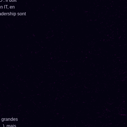
: il doit
n IT, en
adership sont
s grandes
…), mais