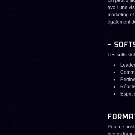
On peut diffi
avoir une vis
marketing et
également de
- SOFT
Les softs skil
Leader
Commu
Pertin
Réacti
Esprit 
FORMA
Pour ce post
écoles franç