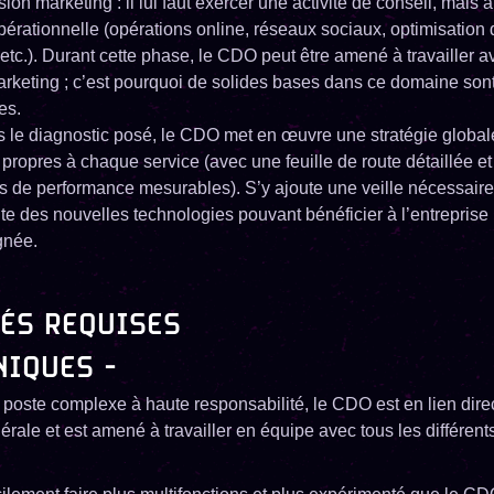
ion marketing : il lui faut exercer une activité de conseil, mais 
érationnelle (opérations online, réseaux sociaux, optimisation 
 etc.). Durant cette phase, le CDO peut être amené à travailler a
arketing ; c’est pourquoi de solides bases dans ce domaine son
es.
s le diagnostic posé, le CDO met en œuvre une stratégie global
 propres à chaque service (avec une feuille de route détaillée e
rs de performance mesurables). S’y ajoute une veille nécessaire
e des nouvelles technologies pouvant bénéficier à l’entreprise
née.
ÉS REQUISES
NIQUES -
poste complexe à haute responsabilité, le CDO est en lien direc
érale et est amené à travailler en équipe avec tous les différent