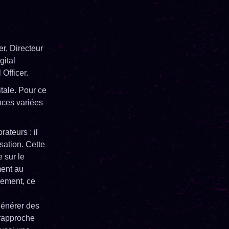
er, Directeur
gital
Officer.
itale. Pour ce
ences variées
ateurs : il
isation. Cette
 sur le
ment au
gement, ce
générer des
 rapproche