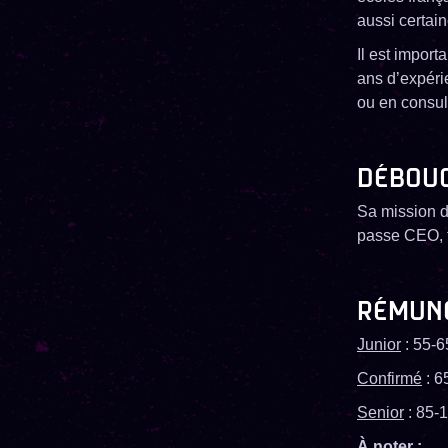
aussi certai
Il est import
ans d’expéri
ou en consul
DÉBOU
Sa mission d
passe CEO, ta
RÉMUN
Junior
: 55-6
Confirmé
: 6
Senior
: 85-1
À noter :