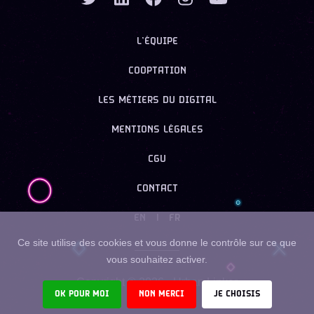
L’ÉQUIPE
COOPTATION
LES MÉTIERS DU DIGITAL
MENTIONS LÉGALES
CGU
CONTACT
EN
|
FR
Ce site utilise des cookies et vous donne le contrôle sur ce que
vous souhaitez activer.
Copyright ©
2026
- Urban Linker
OK POUR MOI
NON MERCI
JE CHOISIS