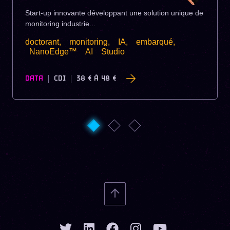
Start-up innovante développant une solution unique de
monitoring industrie...
doctorant,
monitoring,
IA,
embarqué,
NanoEdge™
AI
Studio
DATA
CDI
38 €
À
48 €