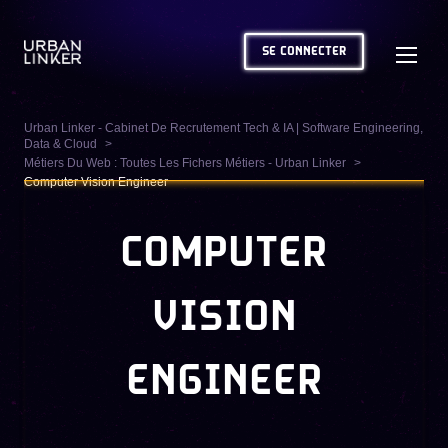
SE CONNECTER
Urban Linker - Cabinet De Recrutement Tech & IA | Software Engineering,
Data & Cloud
Métiers Du Web : Toutes Les Fichers Métiers - Urban Linker
Computer Vision Engineer
COMPUTER
VISION
ENGINEER