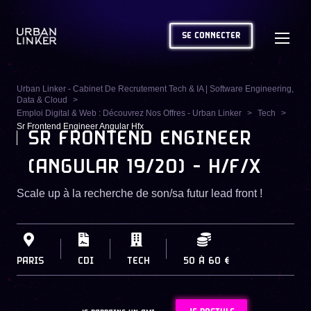
SE CONNECTER
Urban Linker - Cabinet De Recrutement Tech & IA | Software Engineering,
Data & Cloud
Emploi Digital & Web : Découvrez Nos Offres - Urban Linker
Tech
Sr Frontend Engineer Angular Hfx
SR FRONTEND ENGINEER
(ANGULAR 19/20) - H/F/X
Scale up à la recherche de son/sa futur lead front !
PARIS
CDI
TECH
50
À
60 €