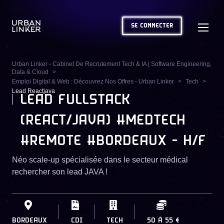
SE CONNECTER
Urban Linker - Cabinet De Recrutement Tech & IA | Software Engineering,
Data & Cloud
Emploi Digital & Web : Découvrez Nos Offres - Urban Linker
Tech
Lead Reactjava
LEAD FULLSTACK
(REACT/JAVA) #MEDTECH
#REMOTE #BORDEAUX - H/F
Néo scale-up spécialisée dans le secteur médical
rechercher son lead JAVA !
BORDEAUX
CDI
TECH
50
À
55 €