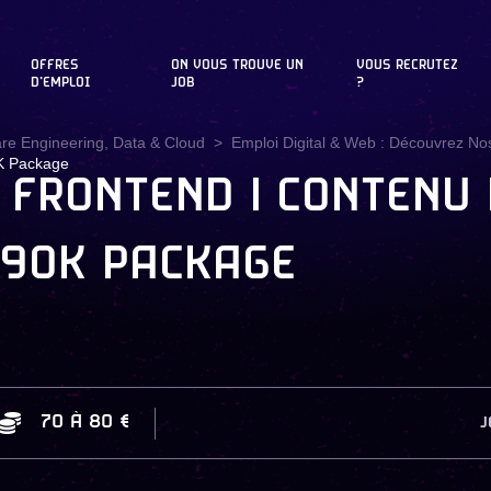
OFFRES
ON VOUS TROUVE UN
VOUS RECRUTEZ
D'EMPLOI
JOB
?
are Engineering, Data & Cloud
Emploi Digital & Web : Découvrez Nos
 K Package
FRONTEND | CONTENU 
/ 90K PACKAGE
70
À
80 €
J