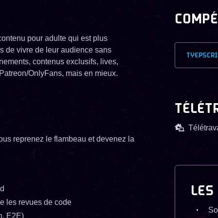
COMPÉ
ontenu pour adulte qui est plus
s de vivre de leur audience sans
TYEPSCRI
ements, contenus exclusifs, lives,
 Patreon/OnlyFans, mais en mieux.
TÉLÉT
Télétrava
Vous reprenez le flambeau et devenez la
LES
nd
ire les revues de code
So
on, E2E)