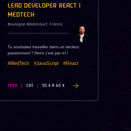
LEAD DEVELOPER REACT |
MEDTECH
Boulogne-Billancourt
,
France
Tu souhaites travailler dans un secteur
passionnant ? Alors c'est par ici !
#MedTech
#JavaScript
#React
TECH
CDI
55 €
À
65 €