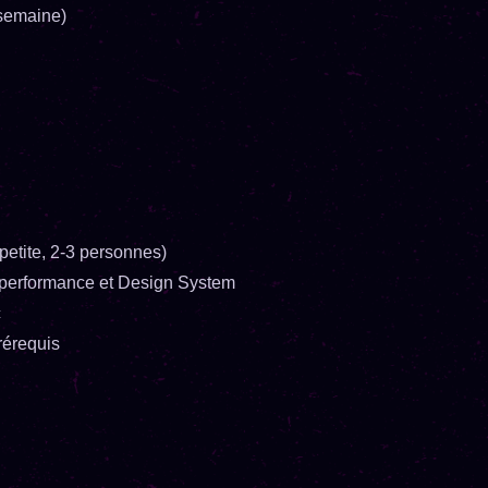
 semaine)
etite, 2-3 personnes)
, performance et Design System
c
érequis