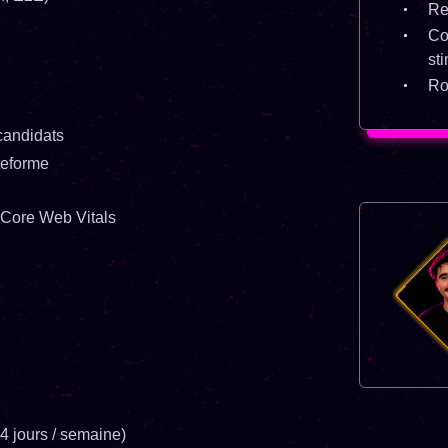
Re
Co
st
Ro
 candidats
teforme
 Core Web Vitals
 4 jours / semaine)