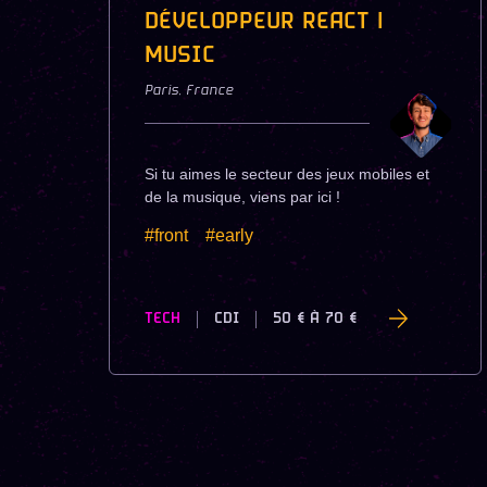
DÉVELOPPEUR REACT |
MUSIC
Paris
,
France
Si tu aimes le secteur des jeux mobiles et
de la musique, viens par ici !
#front
#early
TECH
CDI
50 €
À
70 €