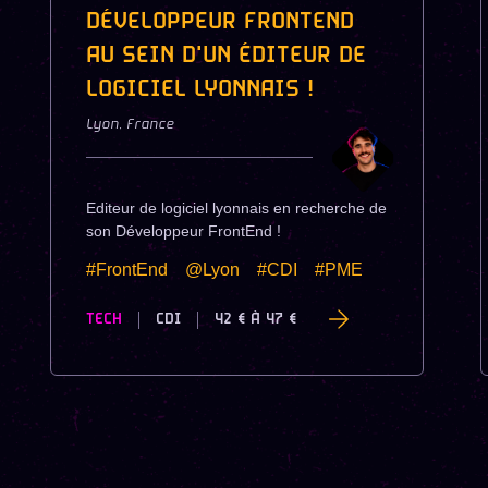
DÉVELOPPEUR FRONTEND
AU SEIN D'UN ÉDITEUR DE
LOGICIEL LYONNAIS !
Lyon
,
France
Editeur de logiciel lyonnais en recherche de
son Développeur FrontEnd !
#FrontEnd
@Lyon
#CDI
#PME
TECH
CDI
42 €
À
47 €