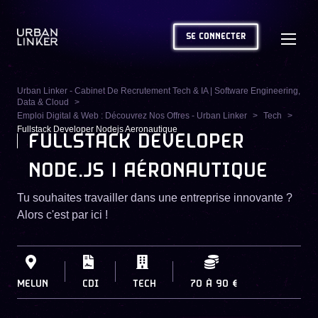
SE CONNECTER
Urban Linker - Cabinet De Recrutement Tech & IA | Software Engineering,
Data & Cloud
Emploi Digital & Web : Découvrez Nos Offres - Urban Linker
Tech
Fullstack Developer Nodejs Aeronautique
FULLSTACK DEVELOPER
NODE.JS | AÉRONAUTIQUE
Tu souhaites travailler dans une entreprise innovante ?
Alors c'est par ici !
MELUN
CDI
TECH
70
À
90 €