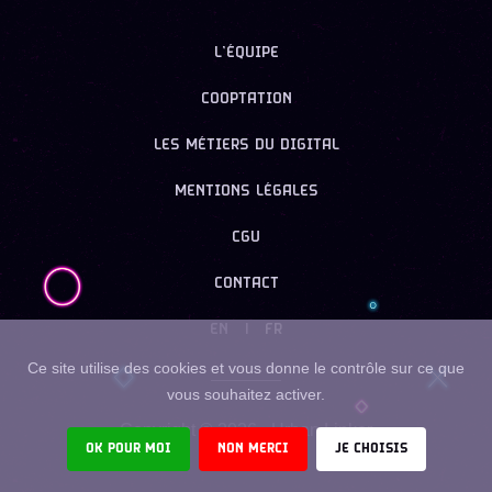
L’ÉQUIPE
COOPTATION
LES MÉTIERS DU DIGITAL
MENTIONS LÉGALES
CGU
CONTACT
EN
|
FR
Ce site utilise des cookies et vous donne le contrôle sur ce que
vous souhaitez activer.
Copyright ©
2026
- Urban Linker
OK POUR MOI
NON MERCI
JE CHOISIS