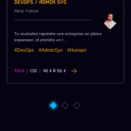
DEVOPS / ADMIN SYS
Paris
,
France
Tu souhaites rejoindre une entreprise en pleine
expansion, et prendre un r...
#DevOps
#AdminSys
#Humain
TECH
CDI
40 €
À
50 €