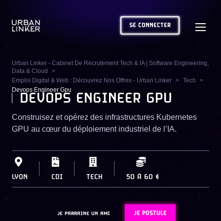
SE CONNECTER
Urban Linker - Cabinet De Recrutement Tech & IA | Software Engineering,
Data & Cloud
Emploi Digital & Web : Découvrez Nos Offres - Urban Linker
Tech
Devops Engineer Gpu
DEVOPS ENGINEER GPU
Construisez et opérez des infrastructures Kubernetes
GPU au cœur du déploiement industriel de l’IA.
LYON
CDI
TECH
50
À
60 €
JE POSTULE
JE PARRAINE UN AMI