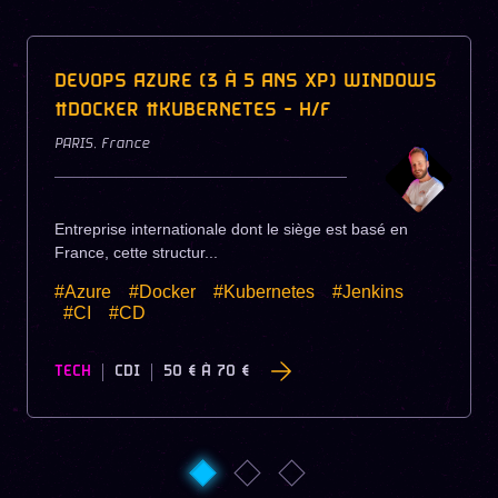
DEVOPS AZURE (3 À 5 ANS XP) WINDOWS
#DOCKER #KUBERNETES - H/F
PARIS
,
France
Entreprise internationale dont le siège est basé en
France, cette structur...
#Azure
#Docker
#Kubernetes
#Jenkins
#CI
#CD
TECH
CDI
50 €
À
70 €