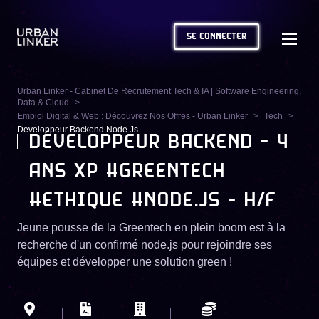
SE CONNECTER
Urban Linker - Cabinet De Recrutement Tech & IA | Software Engineering,
Data & Cloud
Emploi Digital & Web : Découvrez Nos Offres - Urban Linker
Tech
Developpeur Backend Node.js
DÉVELOPPEUR BACKEND - 4
ANS XP #GREENTECH
#ETHIQUE #NODE.JS - H/F
Jeune pousse de la Greentech en plein boom est à la
recherche d'un confirmé node.js pour rejoindre ses
équipes et développer une solution green !