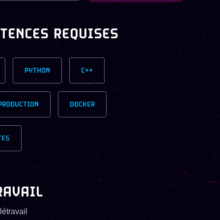
TENCES REQUISES
PYTHON
C++
PRODUCTION
DOCKER
TES
RAVAIL
létravail