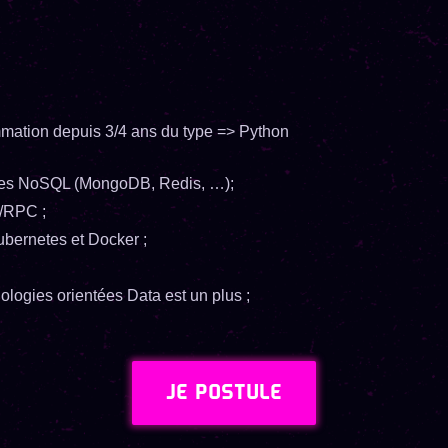
mation depuis 3/4 ans du type => Python
ées NoSQL (MongoDB, Redis, …);
T/RPC ;
ubernetes et Docker ;
logies orientées Data est un plus ;
JE POSTULE