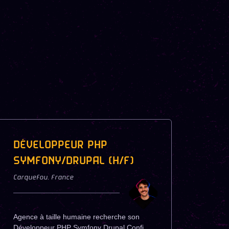
DÉVELOPPEUR PHP
SYMFONY/DRUPAL (H/F)
Carquefou
,
France
Agence à taille humaine recherche son
Développeur PHP Symfony Drupal Confi...