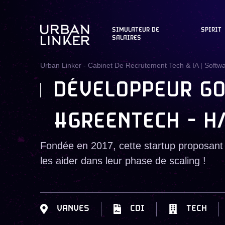
SIMULATEUR DE
SPIRIT
SALAIRES
Urban Linker - Cabinet De Recrutement Tech & IA | Softw
DÉVELOPPEUR GO
#GREENTECH - H
Fondée en 2017, cette startup proposant 
les aider dans leur phase de scaling !
VANVES
CDI
TECH