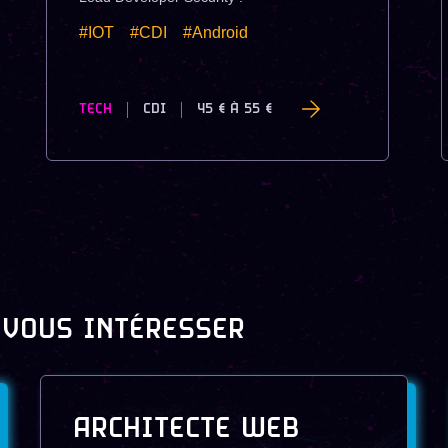
#IOT
#CDI
#Android
TECH
CDI
45 €
À
55 €
 VOUS INTÉRESSER
ARCHITECTE WEB