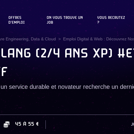
OFFRES
ON VOUS TROUVE UN
VOUS RECRUTEZ
D'EMPLOI
JOB
?
are Engineering, Data & Cloud
Emploi Digital & Web : Découvrez Nos
LANG (2/4 ANS XP) #E
/F
un service durable et novateur recherche un dern
45
À
55 €
J