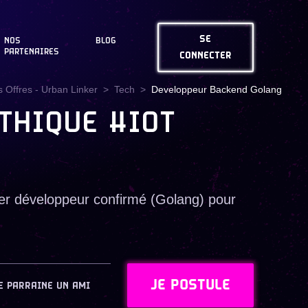
SE
NOS
BLOG
PARTENAIRES
CONNECTER
 Offres - Urban Linker
Tech
Developpeur Backend Golang
THIQUE #IOT
ier développeur confirmé (Golang) pour
JE POSTULE
E PARRAINE UN AMI