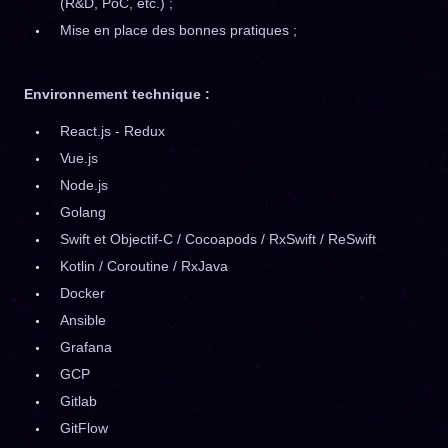
(R&D, PoC, etc.) ;
Mise en place des bonnes pratiques ;
Environnement technique :
React.js - Redux
Vue.js
Node.js
Golang
Swift et Objectif-C / Cocoapods / RxSwift / ReSwift
Kotlin / Coroutine / RxJava
Docker
Ansible
Grafana
GCP
Gitlab
GitFlow