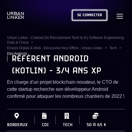
SE CONNECTER
Urban Linker - Cabinet De Recrutement Tech & IA | Software Engineering,
Data & Cloud
Emploi Digital & Web : Découvrez Nos Offres - Urban Linker
Tech
Dev Android
RÉFÉRENT ANDROID
(KOTLIN) - 3/4 ANS XP
En charge d'un projet blockchain novateur, le CTO de
cette startup recherche son développeur Android
confirmé pour attaquer les nombreux chantiers de 2022 !
BORDEAUX
CDI
TECH
50
À
65 €