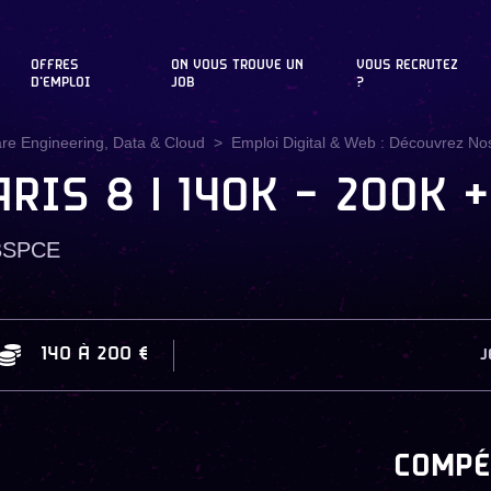
OFFRES
ON VOUS TROUVE UN
VOUS RECRUTEZ
D'EMPLOI
JOB
?
are Engineering, Data & Cloud
Emploi Digital & Web : Découvrez Nos
 PARIS 8 | 140K – 200K 
 BSPCE
140
À
200 €
J
COMPÉ