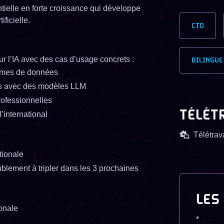
tielle en forte croissance qui développe
ficielle.
CTO
 l’IA avec des cas d’usage concrets :
BILINGUE
lumes de données
s avec des modèles LLM
professionnelles
TÉLÉT
’international
Télétrava
tionale
ublement à tripler dans les 3 prochaines
LES
onale
*