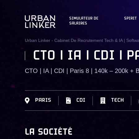
SIMULATEUR DE
SPIRIT
SALAIRES
Urban Linker - Cabinet De Recrutement Tech & IA | Softw
CTO | IA | CDI |
CTO | IA | CDI | Paris 8 | 140k – 200k +
PARIS
CDI
TECH
LA SOCIÉTÉ