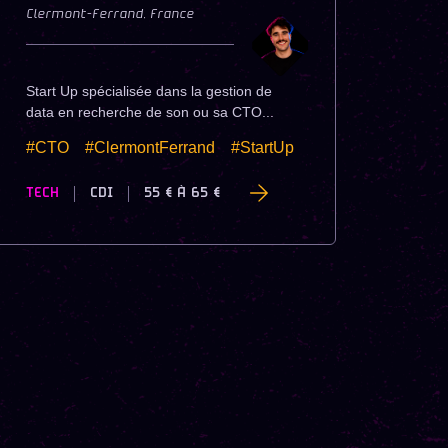
Clermont-Ferrand
,
France
Start Up spécialisée dans la gestion de
data en recherche de son ou sa CTO...
#CTO
#ClermontFerrand
#StartUp
TECH
CDI
55 €
À
65 €