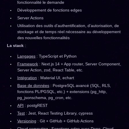
fonctionnalité le demande
Développement de fonctions edges
Server Actions
Utilisation des outils d’authentification, d’autorisation, de
stockage et de temps réel nécessaire au développement
des nouvelles fonctionnalités
La stack
:
Langages
: TypeScript et Python
Framework
: Next.js 14 + App router, Server Component,
Server Action, zod, React Table, etc.
Intégration
: Material UI, echart
Base de données
: PostgreSQL avancé (SQL, RLS,
fonctions PL/PGSQL, etc.) + extensions (pg_http,
pg_jsonschema, pg_cron, etc.
API
: postgREST
Test
: Jest, React Testing Library, cypress
Versioning
: Git + GitHub + GitHub Actions
Cloud computing
: Fonctions
edge
avec Deno, Cloud