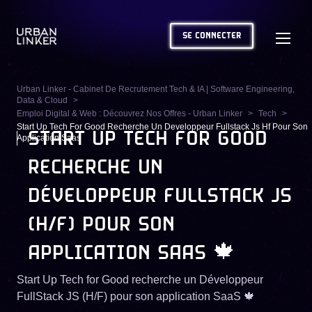
SE CONNECTER
Urban Linker - Cabinet De Recrutement Tech & IA | Software Engineering,
Data & Cloud
Emploi Digital & Web : Découvrez Nos Offres - Urban Linker
Tech
Start Up Tech For Good Recherche Un Developpeur Fullstack Js Hf Pour Son
START UP TECH FOR GOOD
Application Saas
RECHERCHE UN
DÉVELOPPEUR FULLSTACK JS
(H/F) POUR SON
APPLICATION SAAS 🍁
Start Up Tech for Good recherche un Développeur
FullStack JS (H/F) pour son application SaaS 🍁