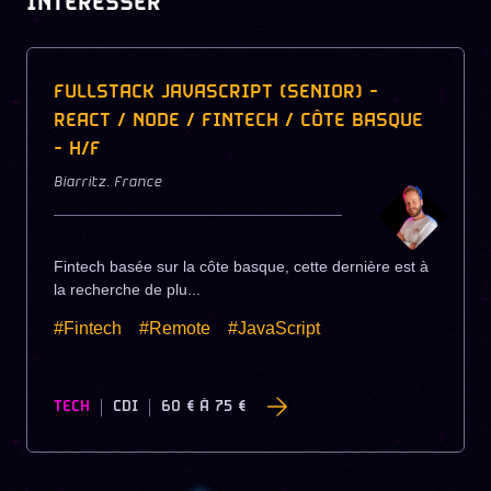
INTÉRESSER
FULLSTACK JAVASCRIPT (SENIOR) -
REACT / NODE / FINTECH / CÔTE BASQUE
- H/F
Biarritz
,
France
Fintech basée sur la côte basque, cette dernière est à
la recherche de plu...
#Fintech
#Remote
#JavaScript
TECH
CDI
60 €
À
75 €