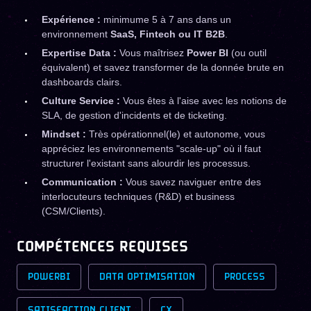
Expérience :
minimume 5 à 7 ans dans un
environnement
SaaS, Fintech ou IT B2B
.
Expertise Data :
Vous maîtrisez
Power BI
(ou outil
équivalent) et savez transformer de la donnée brute en
dashboards clairs.
Culture Service :
Vous êtes à l'aise avec les notions de
SLA, de gestion d'incidents et de ticketing.
Mindset :
Très opérationnel(le) et autonome, vous
appréciez les environnements "scale-up" où il faut
structurer l'existant sans alourdir les processus.
Communication :
Vous savez naviguer entre des
interlocuteurs techniques (R&D) et business
(CSM/Clients).
COMPÉTENCES REQUISES
POWERBI
DATA OPTIMISATION
PROCESS
SATISFACTION CLIENT
CX