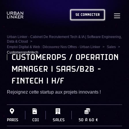
SE CONNECTER
Urban Linker - Cabinet De Recrutement Tech & IA | Software Engineering,
Data & Cloud
Emploi Digital & Web : Découvrez Nos Offres - Urban Linker
Sales
Customeropsfintech
CUSTOMEROPS / OPERATION
MANAGER | SAAS/B2B -
FINTECH | H/F
Rejoignez cette startup aux projets innovants !
PARIS
CDI
SALES
50
À
60 €