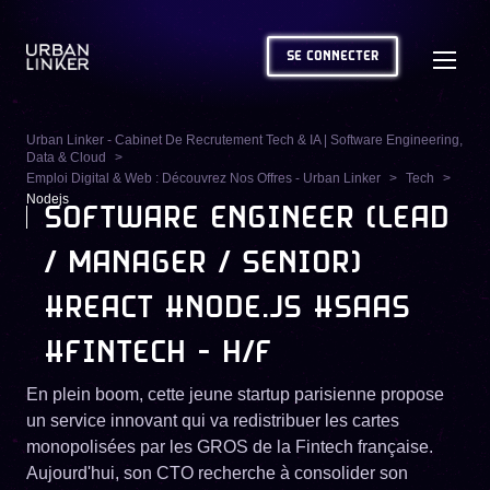
SE CONNECTER
Urban Linker - Cabinet De Recrutement Tech & IA | Software Engineering,
Data & Cloud
Emploi Digital & Web : Découvrez Nos Offres - Urban Linker
Tech
Nodejs
SOFTWARE ENGINEER (LEAD
/ MANAGER / SENIOR)
#REACT #NODE.JS #SAAS
#FINTECH - H/F
En plein boom, cette jeune startup parisienne propose
un service innovant qui va redistribuer les cartes
monopolisées par les GROS de la Fintech française.
Aujourd'hui, son CTO recherche à consolider son