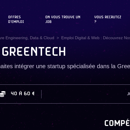
OFFRES
ON VOUS TROUVE UN
VOUS RECRUTEZ
D'EMPLOI
JOB
?
are Engineering, Data & Cloud
Emploi Digital & Web : Découvrez Nos
 GREENTECH
tes intégrer une startup spécialisée dans la Green
40
À
60 €
J
COMPÉ