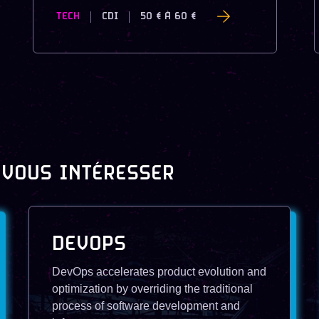
TECH
CDI
50 €
À
60 €
 VOUS INTÉRESSER
DEVOPS
DevOps accelerates product evolution and
optimization by overriding the traditional
process of software development and