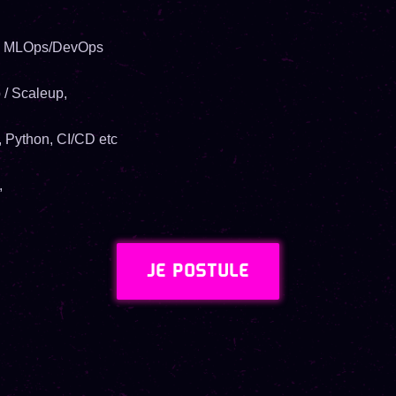
 de MLOps/DevOps
 / Scaleup,
 Python, CI/CD etc
,
JE POSTULE