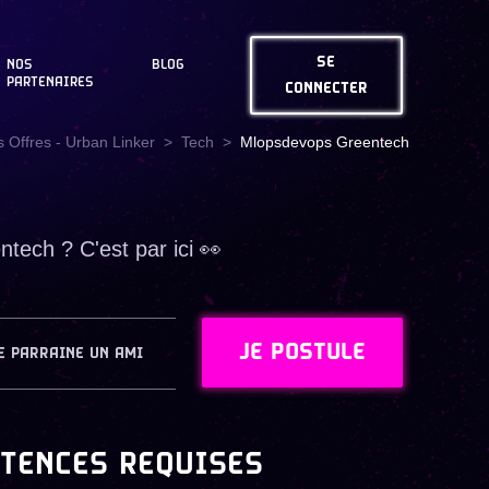
SE
NOS
BLOG
PARTENAIRES
CONNECTER
 Offres - Urban Linker
Tech
Mlopsdevops Greentech
tech ? C'est par ici 👀
JE POSTULE
E PARRAINE UN AMI
TENCES REQUISES