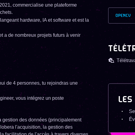
 2021, commercialise une plateforme
chets.
OPENCV
élangeant hardware, IA et software et est la
et a de nombreux projets futurs à venir
TÉLÉT
Télétrava
i de 4 personnes, tu rejoindras une
LES
ineer, vous intégrez un poste
Sec
Év
la gestion des données (principalement
lobera l'acquisition, la gestion des
a facilitation de l'accès à travers diverses