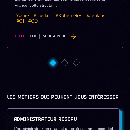
France, cette structur...
#Azure
#Docker
#Kubernetes
#Jenkins
#CI
#CD
TECH
CDI
50 €
À
70 €
LES MÉTIERS QUI PEUVENT VOUS INTÉRESSER
ADMINISTRATEUR RÉSEAU
L'administrateur réseau est un professionnel essentiel