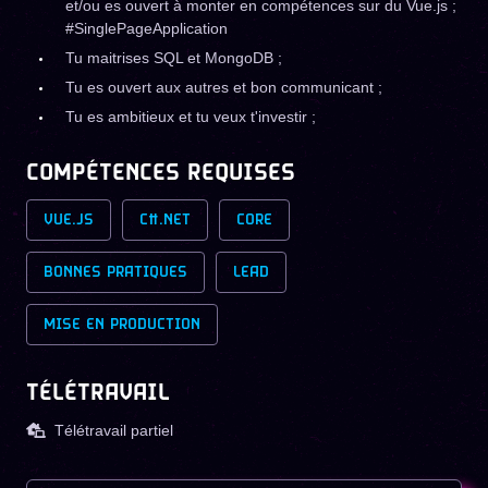
et/ou es ouvert à monter en compétences sur du Vue.js ;
#SinglePageApplication
Tu maitrises SQL et MongoDB ;
Tu es ouvert aux autres et bon communicant ;
Tu es ambitieux et tu veux t'investir ;
COMPÉTENCES REQUISES
VUE.JS
C#.NET
CORE
BONNES PRATIQUES
LEAD
MISE EN PRODUCTION
TÉLÉTRAVAIL
Télétravail partiel