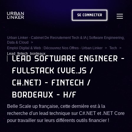
SE CONNECTER
Urban Linker - Cabinet De Recrutement Tech & IA | Software Engineering,
Data & Cloud
Emploi Digital & Web : Découvrez Nos Offres - Urban Linker
Tech
Lead_fintech_bordeaux
LEAD SOFTWARE ENGINEER -
FULLSTACK (VUE.JS /
C#.NET) - FINTECH /
BORDEAUX - H/F
Belle Scale up française, cette dernière est à la
recherche d'un lead technique sur C#.NET et .NET Core
pour travailler sur leurs différents outils financier !