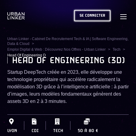
SE CONNECTER
Urban Linker - Cabinet De Recrutement Tech & IA | Software Engineering,
Data & Cloud
Emploi Digital & Web : Découvrez Nos Offres - Urban Linker
Tech
Head Of Engineering D
HEAD OF ENGINEERING (3D)
Startup DeepTech créée en 2023, elle développe une
technologie propriétaire qui accélère radicalement la
modélisation 3D grâce à l’intelligence artificielle : à partir
d’images, leurs modèles fondamentaux génèrent des
assets 3D en 2 à 3 minutes.
LYON
CDI
TECH
50
À
80 €