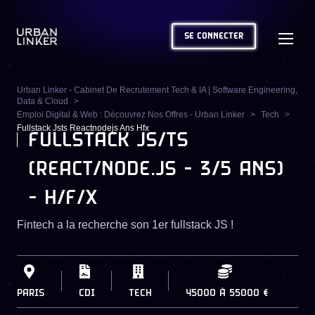
SE CONNECTER
Urban Linker - Cabinet De Recrutement Tech & IA | Software Engineering,
Data & Cloud
Emploi Digital & Web : Découvrez Nos Offres - Urban Linker
Tech
Fullstack Jsts Reactnodejs Ans Hfx
FULLSTACK JS/TS
(REACT/NODE.JS - 3/5 ANS)
- H/F/X
Fintech a la recherche son 1er fullstack JS !
PARIS
CDI
TECH
45000
À
55000 €