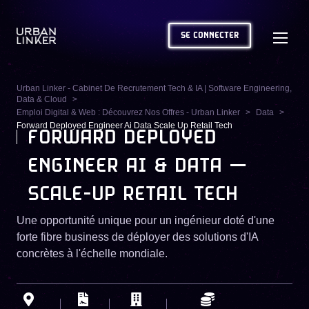
SE CONNECTER
Urban Linker - Cabinet De Recrutement Tech & IA | Software Engineering,
Data & Cloud
Emploi Digital & Web : Découvrez Nos Offres - Urban Linker
Data
Forward Deployed Engineer Ai Data Scale Up Retail Tech
FORWARD DEPLOYED
ENGINEER AI & DATA —
SCALE-UP RETAIL TECH
Une opportunité unique pour un ingénieur doté d'une
forte fibre business de déployer des solutions d'IA
concrètes à l'échelle mondiale.