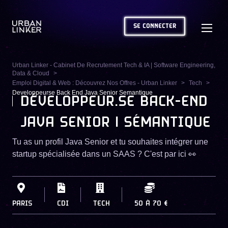
SE CONNECTER
Urban Linker - Cabinet De Recrutement Tech & IA | Software Engineering,
Data & Cloud
Emploi Digital & Web : Découvrez Nos Offres - Urban Linker
Tech
Developpeurse Back End Java Senior Semantique
DÉVELOPPEUR.SE BACK-END
JAVA SENIOR | SÉMANTIQUE
Tu as un profil Java Senior et tu souhaites intégrer une
startup spécialisée dans un SAAS ? C'est par ici 👀
PARIS
CDI
TECH
50
À
70 €