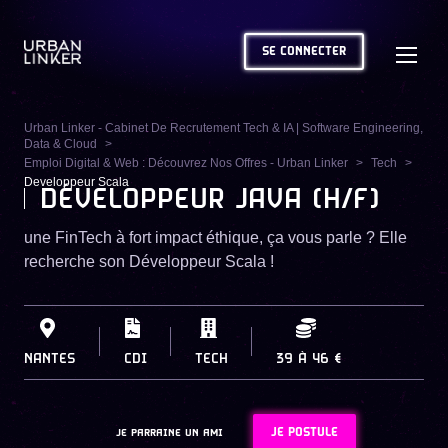
SE CONNECTER
Urban Linker - Cabinet De Recrutement Tech & IA | Software Engineering,
Data & Cloud
Emploi Digital & Web : Découvrez Nos Offres - Urban Linker
Tech
Developpeur Scala
DÉVELOPPEUR JAVA (H/F)
une FinTech à fort impact éthique, ça vous parle ? Elle
recherche son Développeur Scala !
NANTES
CDI
TECH
39
À
46 €
JE POSTULE
JE PARRAINE UN AMI