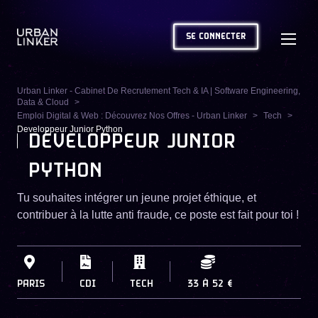
SE CONNECTER
Urban Linker - Cabinet De Recrutement Tech & IA | Software Engineering,
Data & Cloud
Emploi Digital & Web : Découvrez Nos Offres - Urban Linker
Tech
Developpeur Junior Python
DÉVELOPPEUR JUNIOR
PYTHON
Tu souhaites intégrer un jeune projet éthique, et
contribuer à la lutte anti fraude, ce poste est fait pour toi !
PARIS
CDI
TECH
33
À
52 €