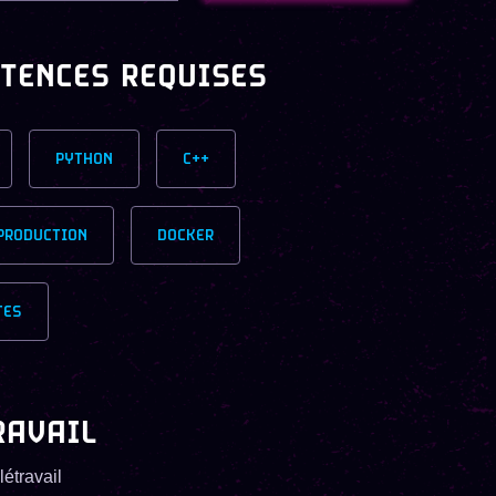
TENCES REQUISES
PYTHON
C++
PRODUCTION
DOCKER
TES
RAVAIL
létravail