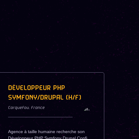
DÉVELOPPEUR PHP
SYMFONY/DRUPAL (H/F)
Carquefou
,
France
Agence à taille humaine recherche son
Développeur PHP Symfony Drupal Confi...