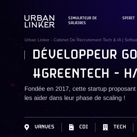
SIMULATEUR DE
SPIRIT
SALAIRES
Urban Linker - Cabinet De Recrutement Tech & IA | Softw
DÉVELOPPEUR GO
#GREENTECH - H
Fondée en 2017, cette startup proposant 
les aider dans leur phase de scaling !
VANVES
CDI
TECH