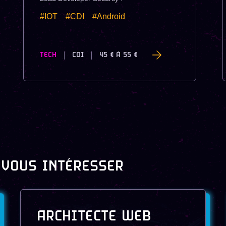
#IOT
#CDI
#Android
TECH
CDI
45 €
À
55 €
 VOUS INTÉRESSER
ARCHITECTE WEB