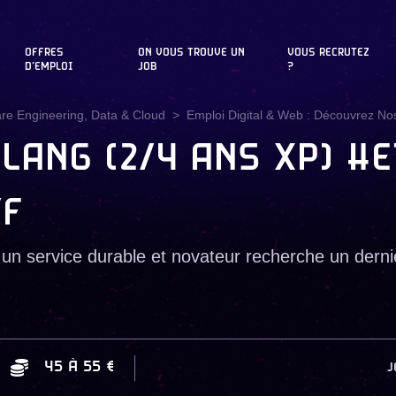
OFFRES
ON VOUS TROUVE UN
VOUS RECRUTEZ
D'EMPLOI
JOB
?
are Engineering, Data & Cloud
Emploi Digital & Web : Découvrez Nos
LANG (2/4 ANS XP) #E
/F
un service durable et novateur recherche un dern
45
À
55 €
J