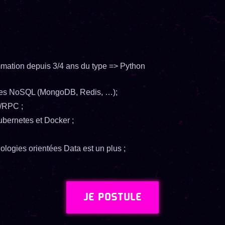
mation depuis 3/4 ans du type => Python
ées NoSQL (MongoDB, Redis, …);
T/RPC ;
ubernetes et Docker ;
logies orientées Data est un plus ;
JE POSTULE