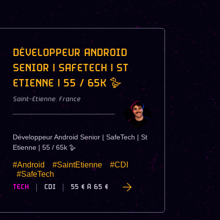
DÉVELOPPEUR ANDROID
SENIOR | SAFETECH | ST
ETIENNE | 55 / 65K 🪿
Saint-Étienne
,
France
Développeur Android Senior | SafeTech | St
Etienne | 55 / 65k 🪿
#Android
#SaintEtienne
#CDI
#SafeTech
TECH
CDI
55 €
À
65 €