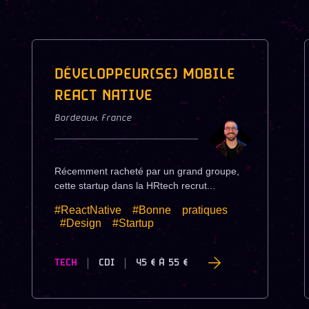
DÉVELOPPEUR(SE) MOBILE
REACT NATIVE
Bordeaux
,
France
Récemment racheté par un grand groupe,
cette startup dans la HRtech recrut...
#ReactNative
#Bonne
pratiques
#Design
#Startup
TECH
CDI
45 €
À
55 €