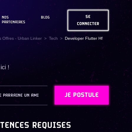
SE
NOS
BLOG
PARTENAIRES
CONNECTER
 Offres - Urban Linker
Tech
Developer Flutter Hf
ci !
JE POSTULE
E PARRAINE UN AMI
TENCES REQUISES