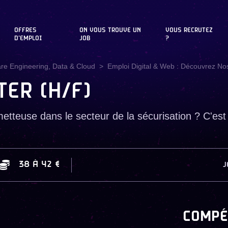
OFFRES
ON VOUS TROUVE UN
VOUS RECRUTEZ
D'EMPLOI
JOB
?
are Engineering, Data & Cloud
Emploi Digital & Web : Découvrez Nos
ER (H/F)
tteuse dans le secteur de la sécurisation ? C'est i
38
À
42 €
J
COMPÉ