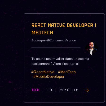
REACT NATIVE DEVELOPER |
MEDTECH
Boulogne-Billancourt
,
France
Tu souhaites travailler dans un secteur
passionnant ? Alors c'est par ici
#ReactNative
#MedTech
#MobileDeveloper
TECH
CDI
55 €
À
60 €