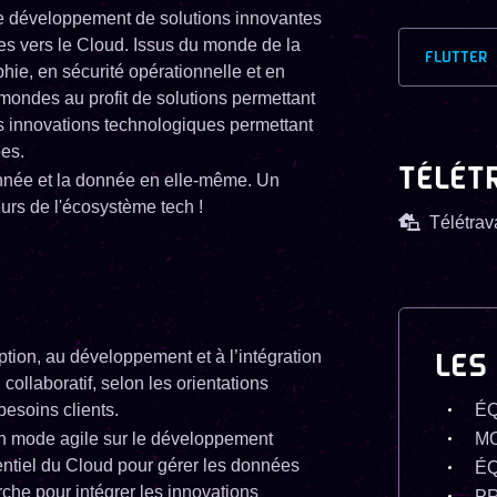
 le développement de solutions innovantes
es vers le Cloud. Issus du monde de la
FLUTTER
phie, en sécurité opérationnelle et en
 mondes au profit de solutions permettant
es innovations technologiques permettant
ées.
TÉLÉT
onnée et la donnée en elle-même. Un
eurs de l'écosystème tech !
Télétrava
eption, au développement et à l’intégration
LES
 collaboratif, selon les orientations
besoins clients.
ÉQ
en mode agile sur le développement
M
tentiel du Cloud pour gérer les données
ÉQ
erche pour intégrer les innovations
P