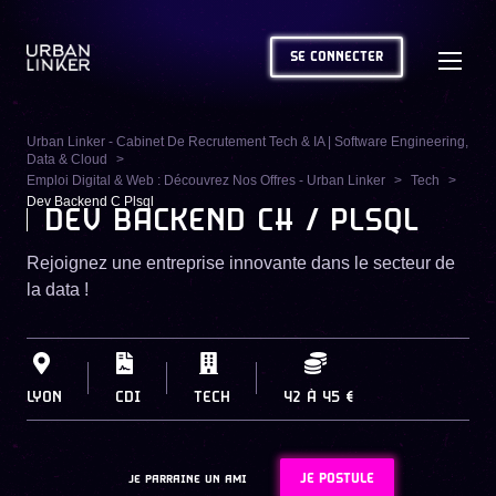
SE CONNECTER
Urban Linker - Cabinet De Recrutement Tech & IA | Software Engineering,
Data & Cloud
Emploi Digital & Web : Découvrez Nos Offres - Urban Linker
Tech
Dev Backend C Plsql
DEV BACKEND C# / PLSQL
Rejoignez une entreprise innovante dans le secteur de
la data !
LYON
CDI
TECH
42
À
45 €
JE POSTULE
JE PARRAINE UN AMI