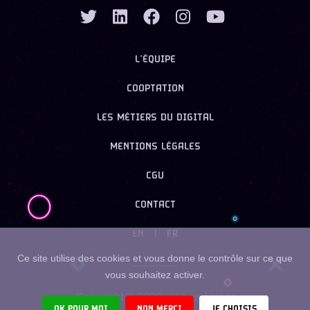
L’ÉQUIPE
COOPTATION
LES MÉTIERS DU DIGITAL
MENTIONS LÉGALES
CGU
CONTACT
EN
|
FR
Ce site utilise des cookies et vous donne le contrôle sur ce que
vous souhaitez activer.
Copyright ©
2026
- Urban Linker
OK POUR MOI
NON MERCI
JE CHOISIS