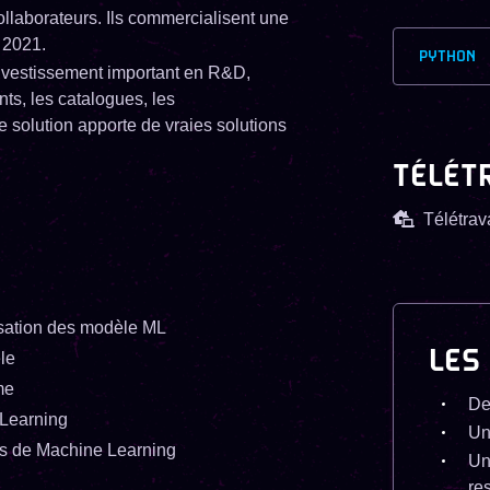
ollaborateurs. Ils commercialisent une
 2021.
PYTHON
 investissement important en R&D,
nts, les catalogues, les
e solution apporte de vraies solutions
TÉLÉT
Télétrava
isation des modèle ML
LES
le
me
De
 Learning
Un
es de Machine Learning
Un
re