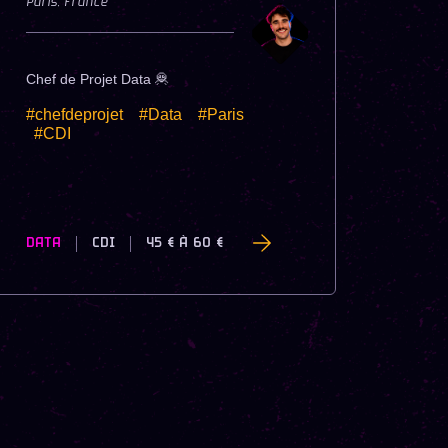
Paris
,
France
Chef de Projet Data 🦧
#chefdeprojet
#Data
#Paris
#CDI
DATA
CDI
45 €
À
60 €