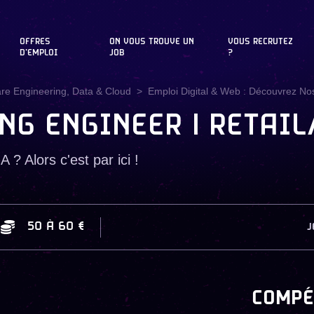
OFFRES
ON VOUS TROUVE UN
VOUS RECRUTEZ
D'EMPLOI
JOB
?
are Engineering, Data & Cloud
Emploi Digital & Web : Découvrez Nos
NG ENGINEER | RETAIL
A ? Alors c'est par ici !
50
À
60 €
J
COMPÉ