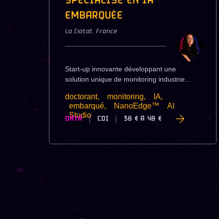
SPÉCIALISÉ EN IA
EMBARQUÉE
La Ciotat
,
France
Start-up innovante développant une
solution unique de monitoring industrie...
doctorant,
monitoring,
IA,
embarqué,
NanoEdge™
AI
Studio
DATA
CDI
38 €
À
48 €