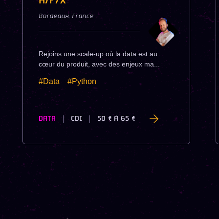
H/F/X
Bordeaux
,
France
Rejoins une scale-up où la data est au
cœur du produit, avec des enjeux ma...
#Data
#Python
DATA
CDI
50 €
À
65 €