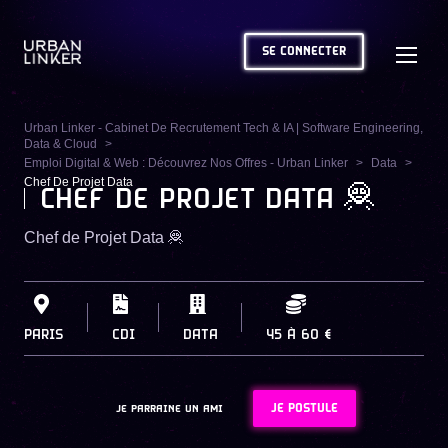
SE CONNECTER
Urban Linker - Cabinet De Recrutement Tech & IA | Software Engineering,
Data & Cloud
Emploi Digital & Web : Découvrez Nos Offres - Urban Linker
Data
Chef De Projet Data
CHEF DE PROJET DATA 🦧
Chef de Projet Data 🦧
PARIS
CDI
DATA
45
À
60 €
JE POSTULE
JE PARRAINE UN AMI