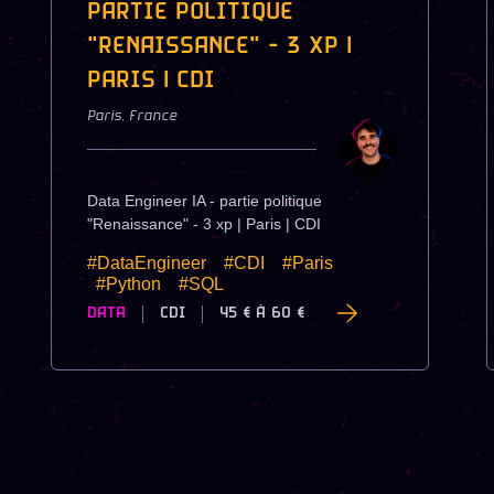
PARTIE POLITIQUE
"RENAISSANCE" - 3 XP |
PARIS | CDI
Paris
,
France
Data Engineer IA - partie politique
"Renaissance" - 3 xp | Paris | CDI
#DataEngineer
#CDI
#Paris
#Python
#SQL
DATA
CDI
45 €
À
60 €