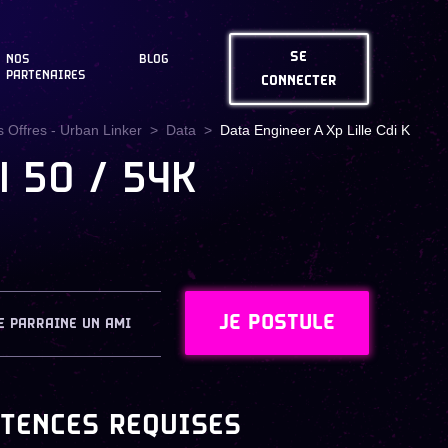
SE
NOS
BLOG
PARTENAIRES
CONNECTER
 Offres - Urban Linker
Data
Data Engineer A Xp Lille Cdi K
| 50 / 54K
JE POSTULE
E PARRAINE UN AMI
TENCES REQUISES