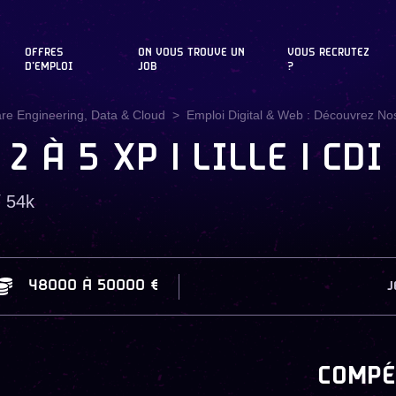
OFFRES
ON VOUS TROUVE UN
VOUS RECRUTEZ
D'EMPLOI
JOB
?
are Engineering, Data & Cloud
Emploi Digital & Web : Découvrez Nos
 À 5 XP | LILLE | CDI 
/ 54k
48000
À
50000 €
J
COMPÉ