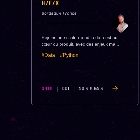
H/F/X
Bordeaux
,
France
Rejoins une scale-up où la data est au
cœur du produit, avec des enjeux ma...
#Data
#Python
DATA
CDI
50 €
À
65 €