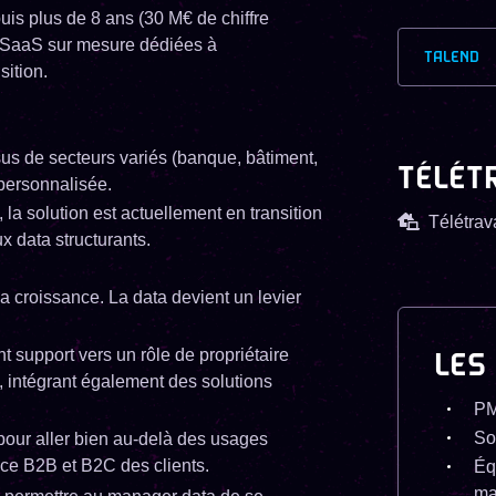
uis plus de 8 ans (30 M€ de chiffre
ns SaaS sur mesure dédiées à
TALEND
sition.
us de secteurs variés (banque, bâtiment,
TÉLÉT
personnalisée.
la solution est actuellement en transition
Télétrava
x data structurants.
sa croissance. La data devient un levier
t support vers un rôle de propriétaire
LES
 intégrant également des solutions
PM
So
 pour aller bien au-delà des usages
nce B2B et B2C des clients.
Éq
ma