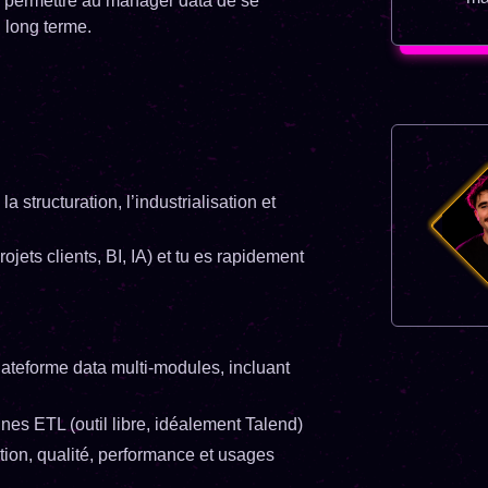
de permettre au manager data de se
 long terme.
 structuration, l’industrialisation et
ojets clients, BI, IA) et tu es rapidement
lateforme data multi-modules, incluant
ines ETL (outil libre, idéalement Talend)
tion, qualité, performance et usages