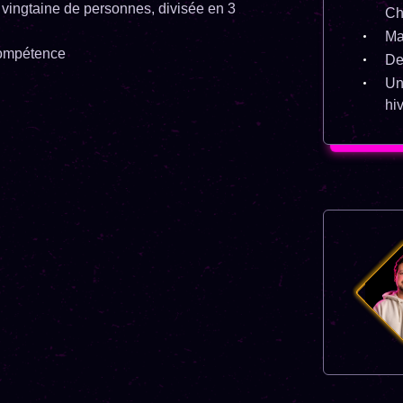
 vingtaine de personnes, divisée en 3
Ch
Ma
 compétence
De
Un
hi