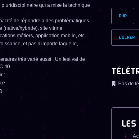
pluridisciplinaire qui a mise la technique
PHP
 capacité de répondre a des problématiques
(native/hybride), site vitrine,
ications métiers, application mobile, etc.
DOCKER
oissance, et pas n'importe laquelle,
enaires très varié aussi : Un festival de
C 40.
TÉLÉT
r :
nce
Pas de té
0
LES
Ac