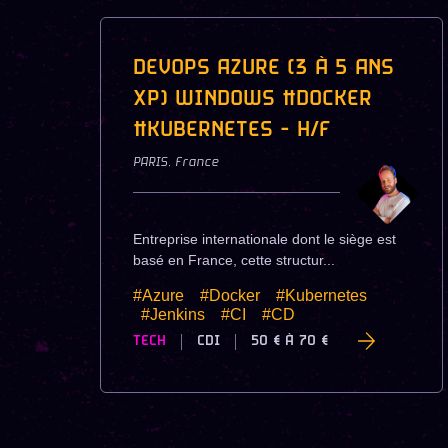
DEVOPS AZURE (3 À 5 ANS
XP) WINDOWS #DOCKER
#KUBERNETES - H/F
PARIS
,
France
Entreprise internationale dont le siège est
basé en France, cette structur...
#Azure
#Docker
#Kubernetes
#Jenkins
#CI
#CD
TECH
CDI
50 €
À
70 €