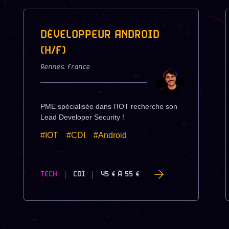
DÉVELOPPEUR ANDROID
(H/F)
Rennes
,
France
PME spécialisée dans l’IOT recherche son
Lead Developer Security !
#IOT
#CDI
#Android
TECH
CDI
45 €
À
55 €