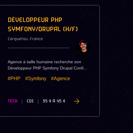
DÉVELOPPEUR PHP
SYMFONY/DRUPAL (H/F)
Carquefou
,
France
Agence à taille humaine recherche son
Développeur PHP Symfony Drupal Confi...
#PHP
#Symfony
#Agence
TECH
CDI
35 €
À
45 €