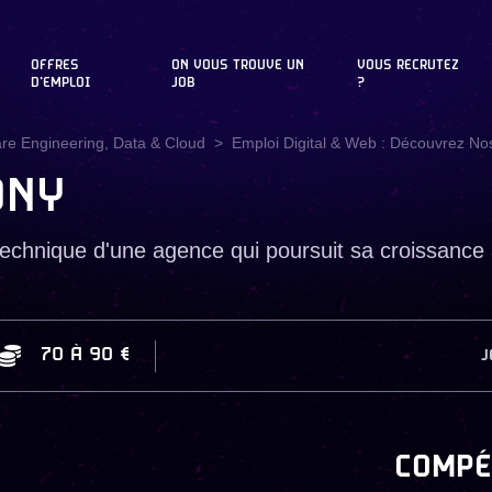
OFFRES
ON VOUS TROUVE UN
VOUS RECRUTEZ
D'EMPLOI
JOB
?
are Engineering, Data & Cloud
Emploi Digital & Web : Découvrez Nos
ONY
echnique d'une agence qui poursuit sa croissance à 2
70
À
90 €
J
COMPÉ