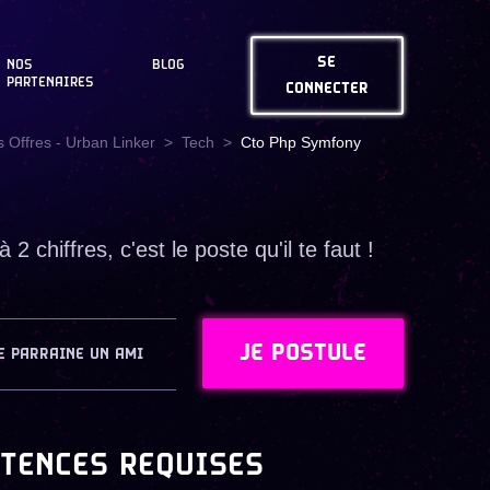
SE
NOS
BLOG
PARTENAIRES
CONNECTER
 Offres - Urban Linker
Tech
Cto Php Symfony
 chiffres, c'est le poste qu'il te faut !
JE POSTULE
E PARRAINE UN AMI
TENCES REQUISES