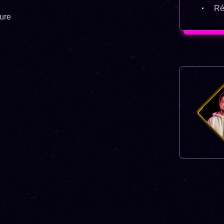
Ré
ture