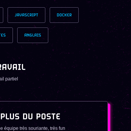
JAVASCRIPT
DOCKER
TES
ANGLAIS
RAVAIL
il partiel
 PLUS DU POSTE
e équipe très souriante, très fun