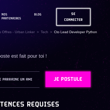
SE
NOS
BLOG
PARTENAIRES
CONNECTER
 Offres - Urban Linker
Tech
Cto Lead Developer Python
te est fait pour toi !
JE POSTULE
E PARRAINE UN AMI
TENCES REQUISES