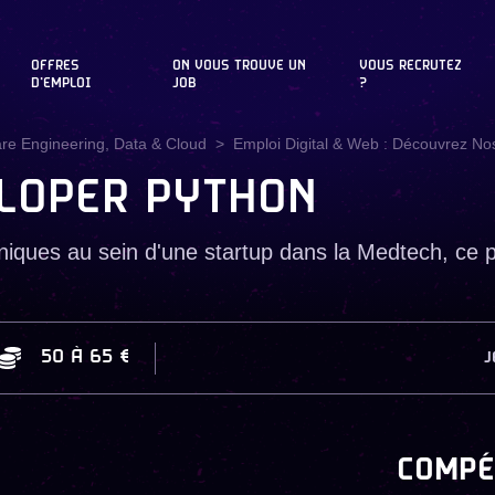
OFFRES
ON VOUS TROUVE UN
VOUS RECRUTEZ
D'EMPLOI
JOB
?
are Engineering, Data & Cloud
Emploi Digital & Web : Découvrez Nos
ELOPER PYTHON
iques au sein d'une startup dans la Medtech, ce pos
50
À
65 €
J
COMPÉ