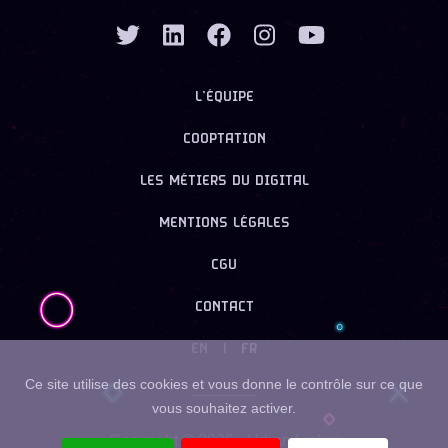
L’ÉQUIPE
COOPTATION
LES MÉTIERS DU DIGITAL
MENTIONS LÉGALES
CGU
CONTACT
EN
|
FR
Ce site utilise des cookies et vous donne le contrôle sur ce que
vous souhaitez activer.
Copyright ©
2026
- Urban Linker