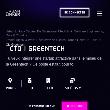
SE CONNECTER
Urban Linker - Cabinet De Recrutement Tech & IA | Software Engineering,
Data & Cloud
Emploi Digital & Web : Découvrez Nos Offres - Urban Linker
Tech
Cto Greentech
CTO | GREENTECH
Tu veux intégrer une startup attractive dans le milieu de
la Greentech ? Ce poste est fait pour toi !
PARIS
CDI
TECH
50
À
85 €
JE POSTULE
JE PARRAINE UN AMI