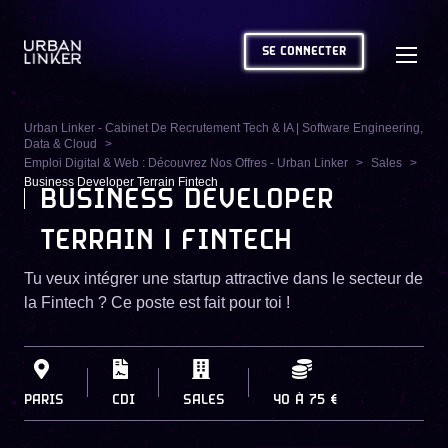
SE CONNECTER
Urban Linker - Cabinet De Recrutement Tech & IA | Software Engineering,
Data & Cloud
Emploi Digital & Web : Découvrez Nos Offres - Urban Linker
Sales
Business Developer Terrain Fintech
BUSINESS DEVELOPER
TERRAIN | FINTECH
Tu veux intégrer une startup attractive dans le secteur de
la Fintech ? Ce poste est fait pour toi !
PARIS
CDI
SALES
40
À
75 €