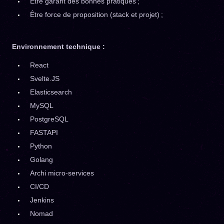
Être garant des bonnes pratiques ;
Être force de proposition (stack et projet) ;
Environnement technique :
React
Svelte.JS
Elasticsearch
MySQL
PostgreSQL
FASTAPI
Python
Golang
Archi micro-services
CI/CD
Jenkins
Nomad