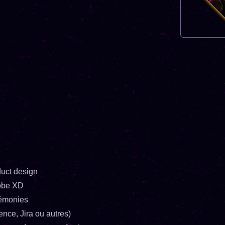
uct design
dobe XD
rémonies
ence, Jira ou autres)