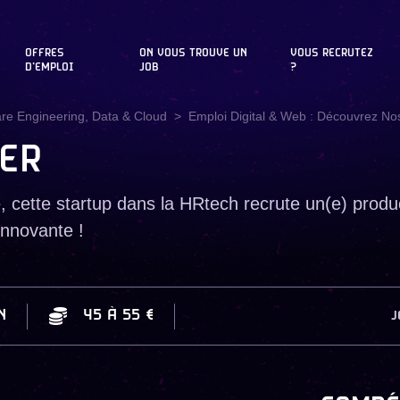
OFFRES
ON VOUS TROUVE UN
VOUS RECRUTEZ
D'EMPLOI
JOB
?
are Engineering, Data & Cloud
Emploi Digital & Web : Découvrez Nos
ER
cette startup dans la HRtech recrute un(e) produ
innovante !
N
45
À
55 €
J