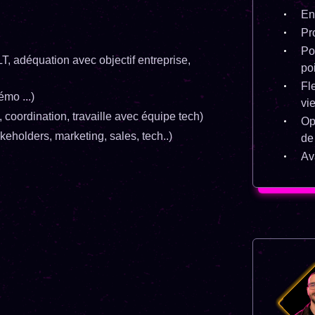
En
Pr
Po
LT, adéquation avec objectif entreprise,
po
Fle
émo ...)
vi
, coordination, travaille avec équipe tech)
Op
eholders, marketing, sales, tech..)
de 
Av