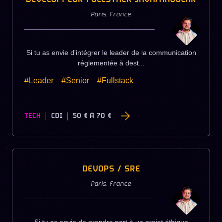
Paris
,
France
Si tu as envie d'intégrer le leader de la communication
réglementée à dest...
#Leader
#Senior
#Fullstack
TECH
CDI
50 €
À
70 €
DEVOPS / SRE
Paris
,
France