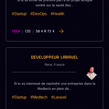
Si tu as envie de prendre part à un projet éthique
centré sur la santé des...
#Startup
#DevOps
#Health
TECH
CDI
58 €
À
72 €
DÉVELOPPEUR LARAVEL
Paris
,
France
Si tu es interessé de rejoindre une entreprise dans la
Medtech en plein dé...
#Startup
#Medtech
#Laravel