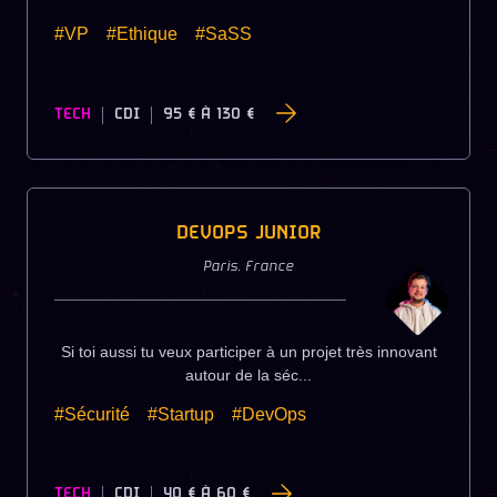
#VP
#Ethique
#SaSS
TECH
CDI
95 €
À
130 €
DEVOPS JUNIOR
Paris
,
France
Si toi aussi tu veux participer à un projet très innovant
autour de la séc...
#Sécurité
#Startup
#DevOps
TECH
CDI
40 €
À
60 €