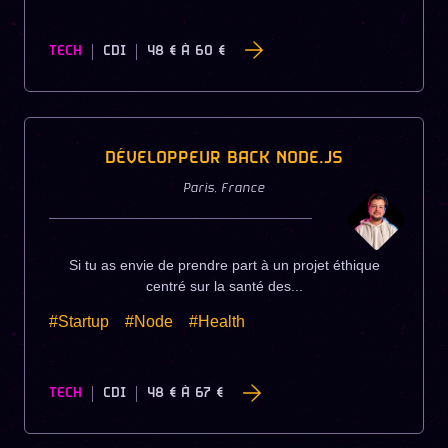
TECH
CDI
48 €
À
60 €
DÉVELOPPEUR BACK NODE.JS
Paris
,
France
Si tu as envie de prendre part à un projet éthique
centré sur la santé des...
#Startup
#Node
#Health
TECH
CDI
48 €
À
67 €