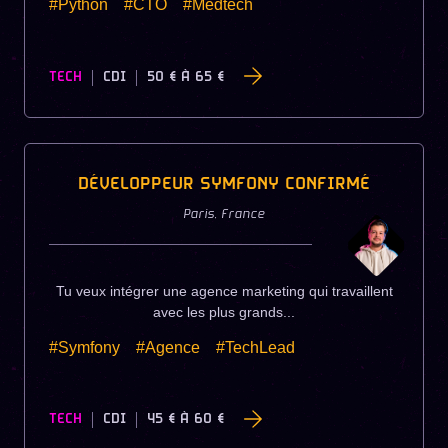
#Python
#CTO
#Medtech
TECH
CDI
50 €
À
65 €
DÉVELOPPEUR SYMFONY CONFIRMÉ
Paris
,
France
Tu veux intégrer une agence marketing qui travaillent
avec les plus grands...
#Symfony
#Agence
#TechLead
TECH
CDI
45 €
À
60 €