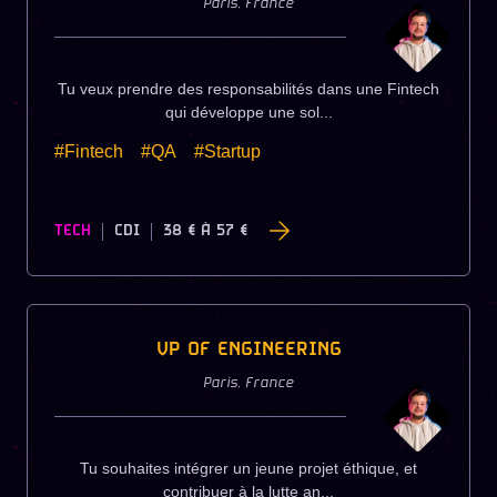
Paris
,
France
Tu veux prendre des responsabilités dans une Fintech
qui développe une sol...
#Fintech
#QA
#Startup
TECH
CDI
38 €
À
57 €
VP OF ENGINEERING
Paris
,
France
Tu souhaites intégrer un jeune projet éthique, et
contribuer à la lutte an...