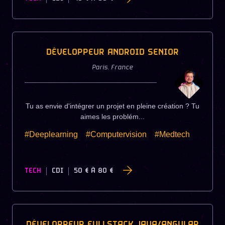
DÉVELOPPEUR ANDROID SENIOR
Paris
,
France
Tu as envie d'intégrer un projet en pleine création ? Tu
aimes les problém...
#Deeplearning
#Computervision
#Medtech
TECH
CDI
50 €
À
80 €
DÉVELOPPEUR FULLSTACK JAVA/ANGULAR