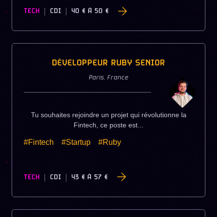
TECH
CDI
40 €
À
50 €
DÉVELOPPEUR RUBY SENIOR
Paris
,
France
Tu souhaites rejoindre un projet qui révolutionne la
Fintech, ce poste est...
#Fintech
#Startup
#Ruby
TECH
CDI
43 €
À
57 €