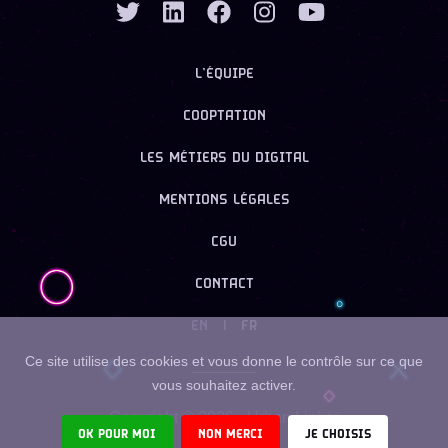
L’ÉQUIPE
COOPTATION
LES MÉTIERS DU DIGITAL
MENTIONS LÉGALES
CGU
CONTACT
EN
|
FR
Ce site utilise des cookies et vous donne le contrôle sur ce que
vous souhaitez activer.
Copyright ©
2026
- Urban Linker
OK POUR MOI
NON MERCI
JE CHOISIS