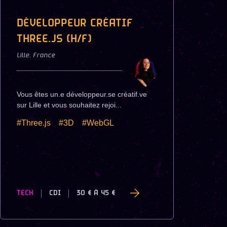
DÉVELOPPEUR CRÉATIF
THREE.JS (H/F)
Lille
,
France
Vous êtes un.e développeur.se créatif.ve
sur Lille et vous souhaitez rejoi...
#Three.js
#3D
#WebGL
TECH
CDI
30 €
À
45 €