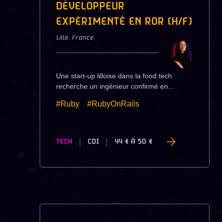
DÉVELOPPEUR
EXPÉRIMENTÉ EN ROR (H/F)
Lille
,
France
Une start-up lilloise dans la food tech
recherche un ingénieur confirmé en...
#Ruby
#RubyOnRails
TECH
CDI
44 €
À
50 €