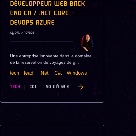
DÉVELOPPEUR WEB BACK
END C# / .NET CORE -
DEVOPS AZURE
Lyon
,
France
Une entreprise innovante dans le domaine
de la réservation de voyages de g...
tech
lead,
.Net,
C#,
Windows
TECH
CDI
50 €
À
53 €