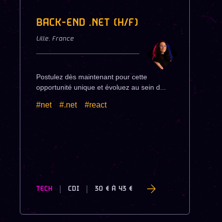
BACK-END .NET (H/F)
Lille
,
France
Postulez dès maintenant pour cette
opportunité unique et évoluez au sein d...
#net
#.net
#react
TECH
CDI
30 €
À
43 €