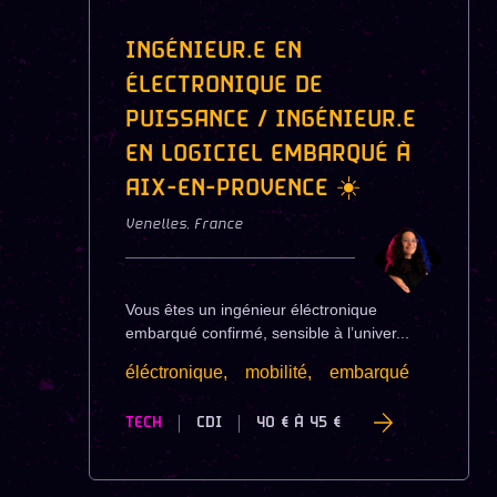
INGÉNIEUR.E EN
ÉLECTRONIQUE DE
PUISSANCE / INGÉNIEUR.E
EN LOGICIEL EMBARQUÉ À
AIX-EN-PROVENCE ☀️
Venelles
,
France
Vous êtes un ingénieur éléctronique
embarqué confirmé, sensible à l’univer...
éléctronique,
mobilité,
embarqué
TECH
CDI
40 €
À
45 €