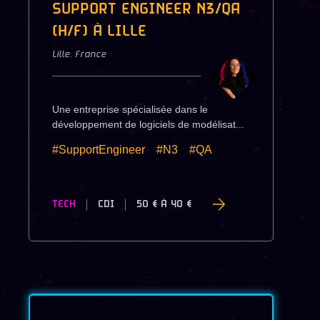
SUPPORT ENGINEER N3/QA
(H/F) À LILLE
Lille
,
France
Une entreprise spécialisée dans le
développement de logiciels de modélisat...
#SupportEngineer
#N3
#QA
TECH
CDI
50 €
À
40 €