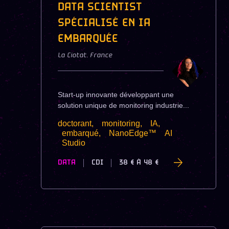
DATA SCIENTIST
SPÉCIALISÉ EN IA
EMBARQUÉE
La Ciotat
,
France
Start-up innovante développant une
solution unique de monitoring industrie...
doctorant,
monitoring,
IA,
embarqué,
NanoEdge™
AI
Studio
DATA
CDI
38 €
À
48 €