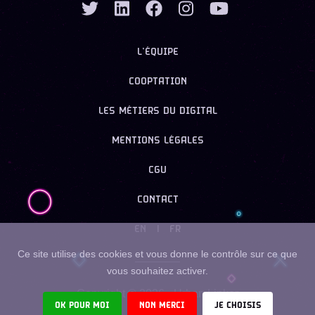
L’ÉQUIPE
COOPTATION
LES MÉTIERS DU DIGITAL
MENTIONS LÉGALES
CGU
CONTACT
EN
|
FR
Ce site utilise des cookies et vous donne le contrôle sur ce que
vous souhaitez activer.
Copyright ©
2026
- Urban Linker
OK POUR MOI
NON MERCI
JE CHOISIS