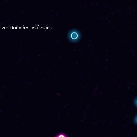
de vos données listées
ici
.