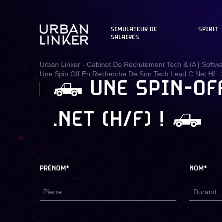
SIMULATEUR DE
SPIRIT
SALAIRES
Urban Linker - Cabinet De Recrutement Tech & IA | Softw
Une Spin Off En Recherche De Son Tech Lead C Net Hf
🛻 UNE SPIN-OF
.NET (H/F) ! 🛻
PRÉNOM*
NOM*