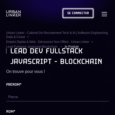
SE CONNECTER
Urban Linker - Cabinet De Recrutement Tech & IA | Software Engineering,
Data & Cloud
Emploi Digital & Web : Découvrez Nos Offres - Urban Linker
Lead Fullstack Javascript Blockchain
Je Postule
LEAD DEV FULLSTACK
JAVASCRIPT - BLOCKCHAIN
On trouve pour vous !
PRÉNOM*
NOM*