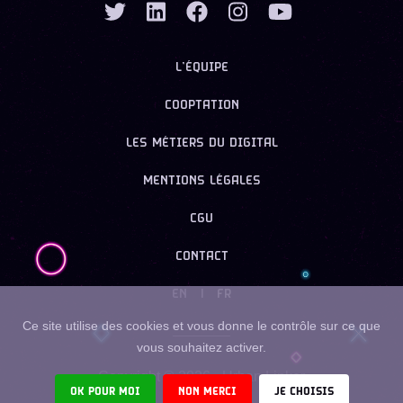
L’ÉQUIPE
COOPTATION
LES MÉTIERS DU DIGITAL
MENTIONS LÉGALES
CGU
CONTACT
EN
|
FR
Ce site utilise des cookies et vous donne le contrôle sur ce que
vous souhaitez activer.
Copyright ©
2026
- Urban Linker
OK POUR MOI
NON MERCI
JE CHOISIS